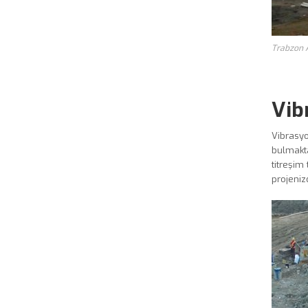
Trabzon A
Vib
Vibrasyo
bulmakta
titreşim
projeniz