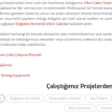
ya başlamadan önce sizin için hazırlamış olduğumuz
Vibro Çakıcı Seçi
aklaşık bir fikir vermesi için incelenmelidir. Profesyonel bir hizmet alar
dilmesi gereken başka bir unsur ise proje sahanızın nerede konumlandığı
nın veya tarihi yapıların olduğu bölgeler için özel olarak üretilen ve aya
ü sağlayan
Değişken Momentli Vibro Çakıcılar
kullanılmalıdır.
 takılan herhangi bir konuda deneyimli satış mühendislerimiz size yar
detaylı bir kataloğumuzu isteyebilir veya ürünlerimiz hakkında bizi arayarak
 linklerden takip edebilirsiniz:
nlu Çekiç Çalışma Prensibi
Öykümüz
 Driving Equipment
Çalıştığımız Projelerde
ü
Değişken Momentli
Ekskavatöre Monteli
Güç Ünitesi
Vibro Hammer
Vince A