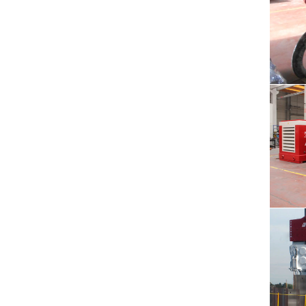
Ekskav
S
SVR • 