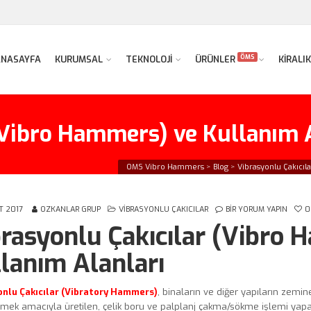
ÖMS
ANASAYFA
KURUMSAL
TEKNOLOJİ
ÜRÜNLER
KİRALIK
(Vibro Hammers) ve Kullanım 
OMS Vibro Hammers
>
Blog
>
Vibrasyonlu Çakıcıla
T 2017
OZKANLAR GRUP
VIBRASYONLU ÇAKICILAR
BIR YORUM YAPIN
0
rasyonlu Çakıcılar (Vibro
lanım Alanları
onlu Çakıcılar (Vibratory Hammers)
, binaların ve diğer yapıların zem
mek amacıyla üretilen, çelik boru ve palplanj çakma/sökme işlemi yapan m