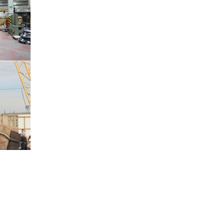
r • Vince
sburg
r • Vince