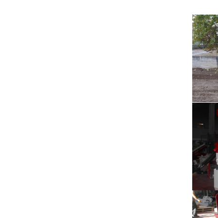
Ö
Değişk
ÖVR •
S