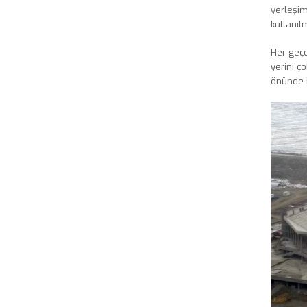
yerleşim
kullanıl
Her geçe
yerini ç
önünde b