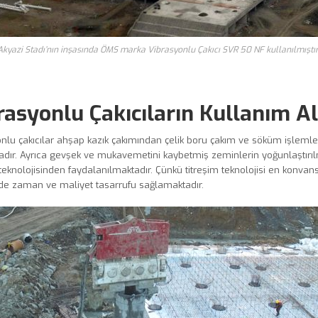
kyazi Stadı’nın inşasında ÖMS marka Vibrasyonlu Çakıcı SVR 50 NF kullanılmıştır
rasyonlu Çakıcıların Kullanım Al
nlu çakıcılar ahşap kazık çakımından çelik boru çakım ve söküm işlemle
dır. Ayrıca gevşek ve mukavemetini kaybetmiş zeminlerin yoğunlaştırılma
 teknolojisinden faydalanılmaktadır. Çünkü titreşim teknolojisi en konvan
de zaman ve maliyet tasarrufu sağlamaktadır.