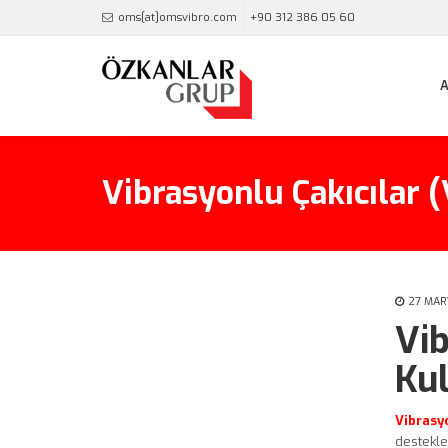
oms[at]omsvibro.com
+90 312 386 05 60
Vibrasyonlu Çakıcılar 
27 MAR
Vib
Kul
Vibrasy
destekle