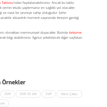
m Tablosu
‘ndan faydalanabilirsiniz. Ancak bu tablo
ak zemin etüdü yaptırmanız en sağlıklı yol olacaktır.
 ve nasıl bir çevreye sahip olduğudur. Şehir
rlanabilir eksantrik moment sayesinde titreşim genliği
dımcı olmaktan memnuniyet duyacaktır. Bizimle
iletişime
 bilgi alabilirsiniz. İlginizi çekebilecek diğer sayfaları
n Örnekler
ÖVR
ÖVR 70 VM
SVR
Vibro Çakıcı
sılı