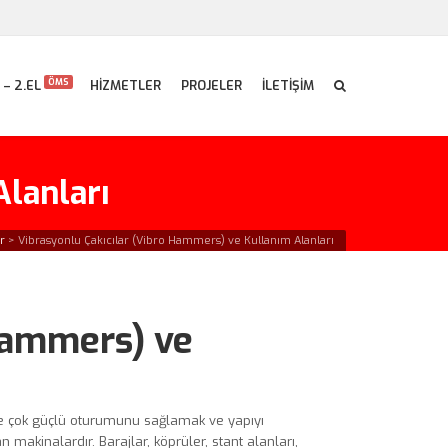
ÖMS
 – 2.EL
HİZMETLER
PROJELER
İLETİŞİM
Alanları
r
>
Vibrasyonlu Çakıcılar (Vibro Hammers) ve Kullanım Alanları
 Hammers) ve
ine çok güçlü oturumunu sağlamak ve yapıyı
akinalardır. Barajlar, köprüler, stant alanları,