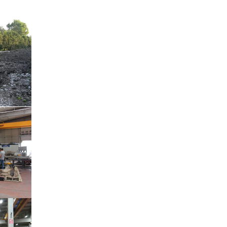
ya
omentli •
er
a
r • Vince