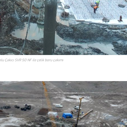
lu Çakıcı SVR 50 NF ile çelik boru çakımı