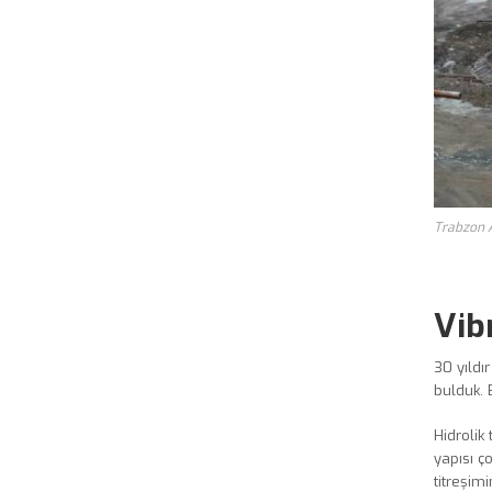
Trabzon A
Vib
30 yıldı
bulduk. 
Hidrolik
yapısı ç
titreşim