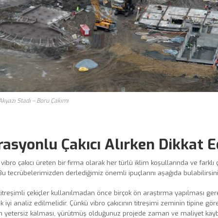
kyazı Stadı – Boru Çakımı
rasyonlu Çakıcı Alırken Dikkat 
r vibro çakıcı üreten bir firma olarak her türlü iklim koşullarında ve far
Bu tecrübelerimizden derlediğimiz önemli ipuçlarını aşağıda bulabilirsini
 titreşimli çekiçler kullanılmadan önce birçok ön araştırma yapılması ger
ok iyi analiz edilmelidir. Çünkü vibro çakıcının titreşimi zeminin tipine 
in yetersiz kalması, yürütmüş olduğunuz projede zaman ve maliyet kaybına