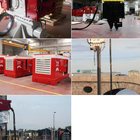
ÖVR 70 S
SVR 30 VM
atöre Monteli • ÖVR • Vibro Çakıcı •
SVR • Vibro Çakıcı • Vibro Hamme
Vibro Hammer
Asılı
SVR 18 VM – St. Peter
Güç Üniteleri
SVR • Vibro Çakıcı • Vibro Hamme
Güç Ünitesi
Asılı
VR 18 VM – İngiltere
Vibro Çakıcı • Vibro Hammer • Vince
Asılı