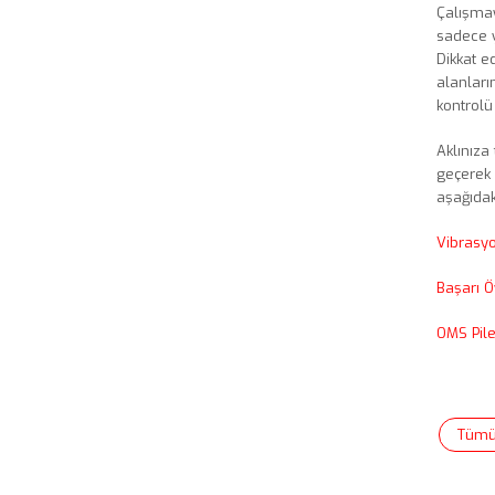
Çalışma
sadece y
Dikkat e
alanları
kontrol
Aklınıza
geçerek 
aşağıdaki
Vibrasyo
Başarı 
OMS Pile
Tüm