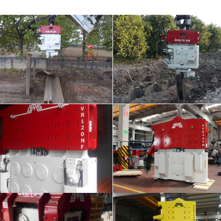
VR 70 VM – Sakarya
ÖVR 70 VM – Antal
en Momentli • Ekskavatöre Monteli •
Ekskavatöre Monteli • Değişken M
 ÖVR 70 VM • Vibro Çakıcı • Vibro
Vibro Çakıcı • Vibro Hamm
Hammer
SVR 40 VM – Rusy
SVR 120 NF
SVR • Vibro Çakıcı • Vibro Hamme
VR • Vibro Çakıcı • Vince Asılı
Asılı