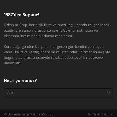
1987′den Bugüne!
Özkanlar Grup, her türlü iklim ve arazi koşullarında çalışabilecek
özelliklere sahip vibrasyonlu çakma/sökme makineleri ve
ekipmanı üretiminde bir dünya markasıdır.
Kurulduğu günden bu yana, her geçen gün kendini yenileyen
yapısı, kaliteye verdiği önem ve müşteri odaklı hizmet anlayışıyla
bugün uluslararası düzeyde rekabet edebilecek bir seviyeye
ulaşmıştır.
Ne arıyorsunuz?
© Özkanlar Grup Makine AŞ 2026
Her Hakkı Saklıdır.