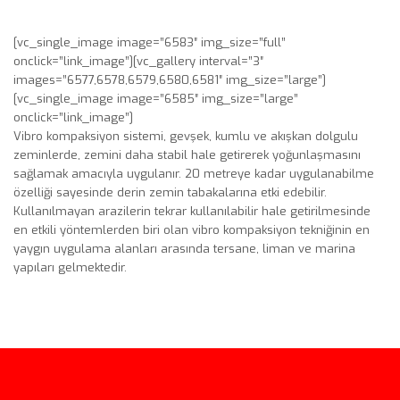
[vc_single_image image=”6583″ img_size=”full”
onclick=”link_image”][vc_gallery interval=”3″
images=”6577,6578,6579,6580,6581″ img_size=”large”]
[vc_single_image image=”6585″ img_size=”large”
onclick=”link_image”]
Vibro kompaksiyon sistemi, gevşek, kumlu ve akışkan dolgulu
zeminlerde, zemini daha stabil hale getirerek yoğunlaşmasını
sağlamak amacıyla uygulanır. 20 metreye kadar uygulanabilme
özelliği sayesinde derin zemin tabakalarına etki edebilir.
Kullanılmayan arazilerin tekrar kullanılabilir hale getirilmesinde
en etkili yöntemlerden biri olan vibro kompaksiyon tekniğinin en
yaygın uygulama alanları arasında tersane, liman ve marina
yapıları gelmektedir.