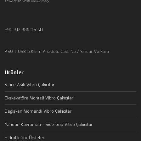
Ozkanlar Grup Makine AŞ
+90 312 386 05 60
ASO 1. OSB 5.Kısım Anadolu Cad. No:7 Sincan/Ankara
Ürünler
Vince Asılı Vibro Çakıcılar
Ekskavatöre Monteli Vibro Çakıcılar
Değişken Momentli Vibro Çakıcılar
Yandan Kavramalı – Side Grip Vibro Çakıcılar
Hidrolik Güç Üniteleri