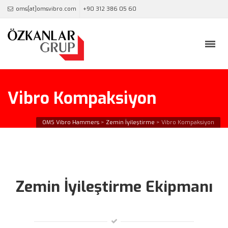
oms[at]omsvibro.com
+90 312 386 05 60
Vibro Kompaksiyon
OMS Vibro Hammers
>
Zemin İyileştirme
>
Vibro Kompaksiyon
Zemin İyileştirme Ekipmanı