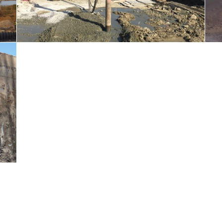
İyileştirme
in