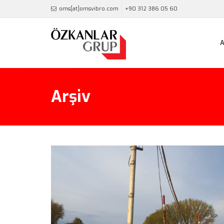
oms[at]omsvibro.com
+90 312 386 05 60
Arşiv
Vibroflotasyon – Sırbistan
Ground Improvement • ÖVF • Vibroflotasyon • Zem