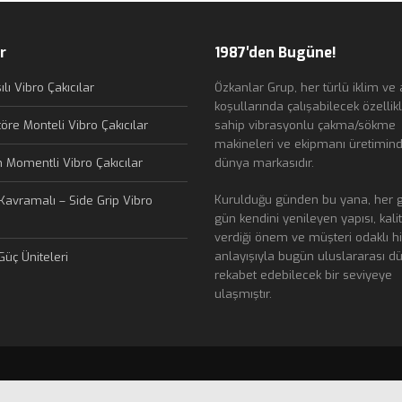
r
1987′den Bugüne!
lı Vibro Çakıcılar
Özkanlar Grup, her türlü iklim ve 
koşullarında çalışabilecek özellik
öre Monteli Vibro Çakıcılar
sahip vibrasyonlu çakma/sökme
makineleri ve ekipmanı üretimind
 Momentli Vibro Çakıcılar
dünya markasıdır.
Kurulduğu günden bu yana, her 
avramalı – Side Grip Vibro
gün kendini yenileyen yapısı, kali
verdiği önem ve müşteri odaklı h
anlayışıyla bugün uluslararası d
Güç Üniteleri
rekabet edebilecek bir seviyeye
ulaşmıştır.