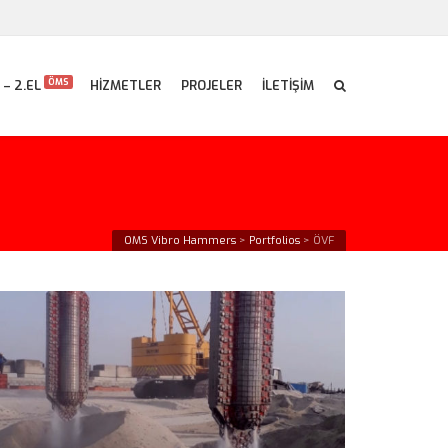
ÖMS
 – 2.EL
HİZMETLER
PROJELER
İLETİŞİM
OMS Vibro Hammers
>
Portfolios
>
ÖVF
Taş Kolon Tekniği – Tandem
VF • Ground Improvement • Vibroflotasyon • Zemin