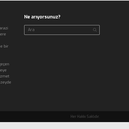
Ne arıyorsunuz?
arazi
lere
e bir
geçen
teye
izmet
üzeyde
Her Hakkı Saklıdır.