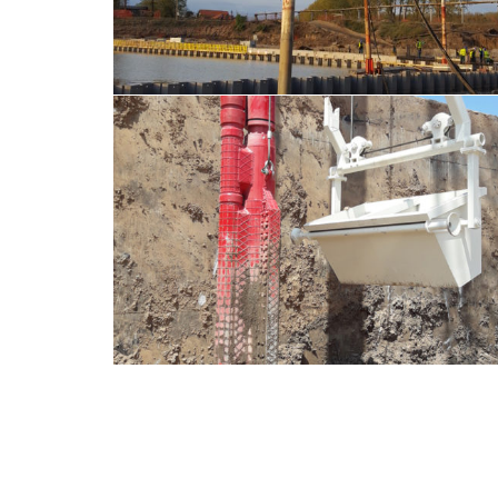
İyileştirme
Taş Kolon Uygulaması
Vibroflotasyon • Ground Improvement • ÖVF • Zem
İyileştirme