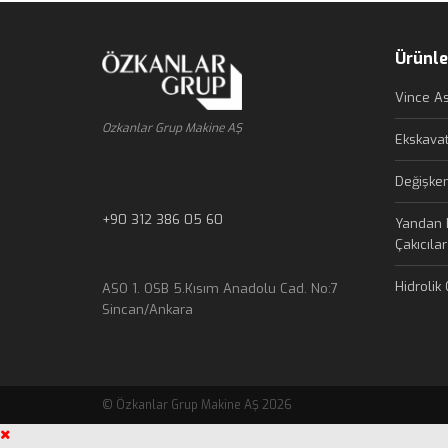
Ürünle
Vince Ası
Ozkanlar Grup Makine AŞ
Ekskavat
Değişken
+90 312 386 05 60
Yandan K
Çakıcılar
Hidrolik 
ASO 1. OSB 5.Kısım Anadolu Cad. No:7
Sincan/Ankara
© Özkanlar Grup Makine AŞ 2026