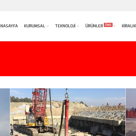
ÖMS
ANASAYFA
KURUMSAL
TEKNOLOJİ
ÜRÜNLER
KİRALIK
Vibroflotasyon – İzmir
in
ÖVF • Ground Improvement • Vibroflotasyon • Zemin
Ö